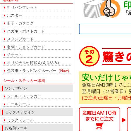
折りパンフレット
「
ポスター
冊子・カタログ
ハガキ・ポストカード
スタンプカード
名刺・ショップカード
チケット
オリジナル封筒印刷(刷り込み)
包装紙・ラッピングペーパー
（New）
安いだけじゃ
シール・ステッカー印刷
金曜日AM10時までに
ワンデザイン
翌月曜日（２営業日）
シール・ステッカー
(ご注意)土曜日・月
ロールシール
ミックスデザイン
ミックスシール
お名前シール