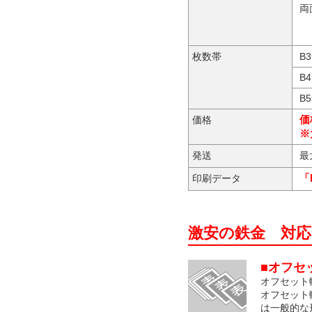
両
枚数帯
B
B
B
価
価格
※
発送
最
「
印刷データ
激安の鉄金 対
■オフセ
オフセット
オフセット
は一般的な