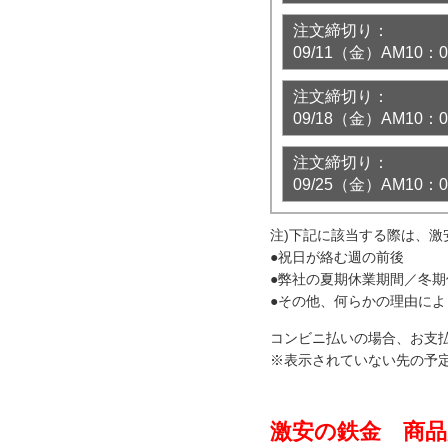
注文締切り：
09/11（金）AM10
注文締切り：
09/18（金）AM10
注文締切り：
09/25（金）AM10
注)下記に該当する際は、
●祝日が絡む週の前後
●弊社の夏期休業期間／冬
●その他、何らかの理由に
コンビニ払いの場合、お支
※表示されていない先の予
激安の鉄金 商品