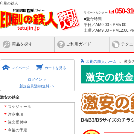
印刷の鉄人
050-31
tel
サポートセンター
■受付時間
平日／AM9:00～PM5:00
土曜／AM9:00～PM12:00,PM
商品を探す
ご利用ガイド
テクニ
印刷の鉄人ホーム
激安
マイページ
カートを見る
激安の鉄金
ログイン ＞
新規会員登録(無料) ＞
激安の鉄金
スケジュール
注意事項
B4/B3/B5サイズの
注文受付中
今後の予定