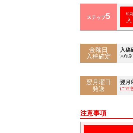
5
印刷
ステップ
入
金曜日
入稿
入稿確定
※印刷
翌月曜日
翌月
発送
(ご注
注意事項