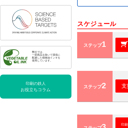
スケジュール
1
ステップ
弊社では、
一部商品を除いて環境に
配慮した植物油インキを
使用しています。
2
印刷の鉄人
支
ステップ
お役立ちコラム
3
印刷
ステップ