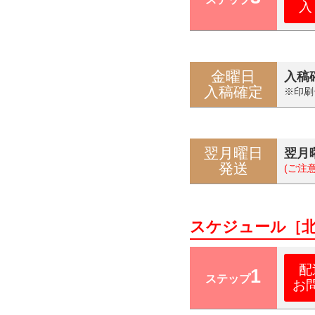
入
金曜日
入稿
入稿確定
※印刷
翌月曜日
翌月
発送
(ご注
スケジュール［
配
1
ステップ
お