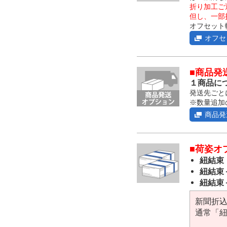
折り加工ご
但し、一部
オフセット
オフセ
■商品発
１商品につ
発送先ごと
※数量追加
商品発
■荷姿オ
紐結束
紐結束
紐結束
新聞折
通常「