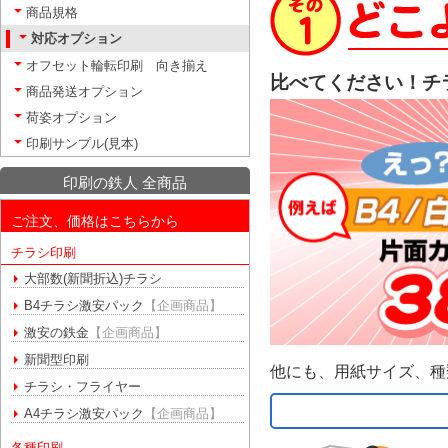
商品規格
対応オプション
オフセット輪転印刷 向き揃え
比べてください！チ
商品発送オプション
荷姿オプション
印刷サンプル(見本)
印刷の鉄人 全商品
ご注文、価格はこちらから
チラシ印刷
大部数(新聞折込)チラシ
B4チラシ激安パック
【企画商品】
激安の鉄金
【企画商品】
新聞型印刷
他にも、用紙サイズ、種
チラシ・フライヤー
A4チラシ激安パック
【企画商品】
各種印刷