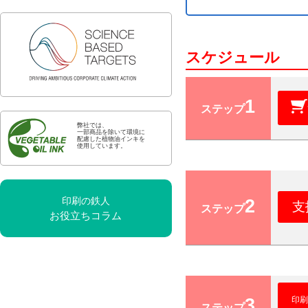
スケジュール
1
ステップ
弊社では、
一部商品を除いて環境に
配慮した植物油インキを
使用しています。
2
印刷の鉄人
支
ステップ
お役立ちコラム
3
印刷
ステップ