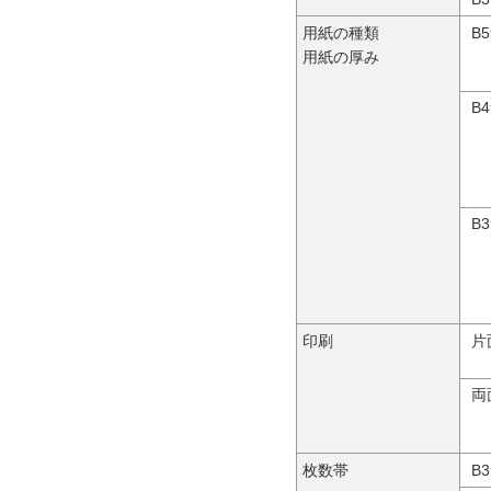
用紙の種類
B
用紙の厚み
B
B
印刷
片
両
枚数帯
B