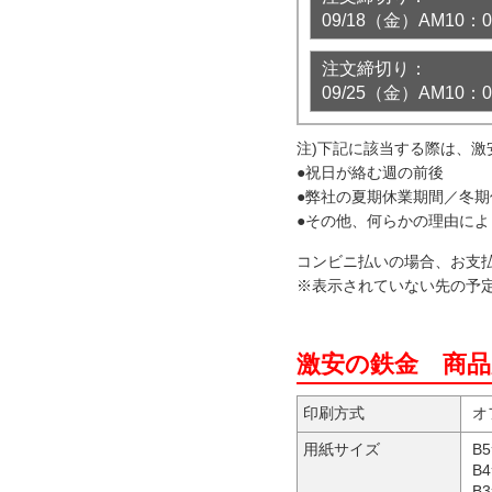
09/18（金）AM10
注文締切り：
09/25（金）AM10
注)下記に該当する際は、
●祝日が絡む週の前後
●弊社の夏期休業期間／冬
●その他、何らかの理由に
コンビニ払いの場合、お支
※表示されていない先の予
激安の鉄金 商品
印刷方式
オ
用紙サイズ
B
B
B