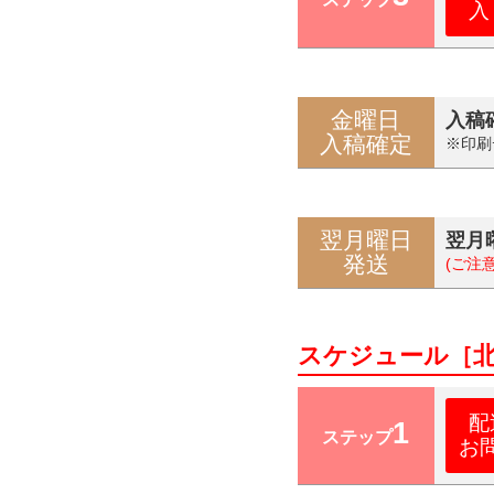
入
金曜日
入稿
入稿確定
※印刷
翌月曜日
翌月
発送
(ご注
スケジュール［
配
1
ステップ
お