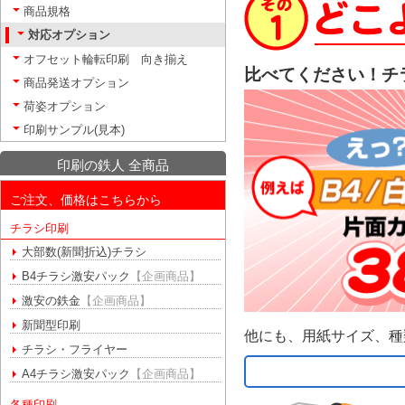
商品規格
対応オプション
オフセット輪転印刷 向き揃え
比べてください！チ
商品発送オプション
荷姿オプション
印刷サンプル(見本)
印刷の鉄人 全商品
ご注文、価格はこちらから
チラシ印刷
大部数(新聞折込)チラシ
B4チラシ激安パック
【企画商品】
激安の鉄金
【企画商品】
新聞型印刷
他にも、用紙サイズ、種
チラシ・フライヤー
A4チラシ激安パック
【企画商品】
各種印刷