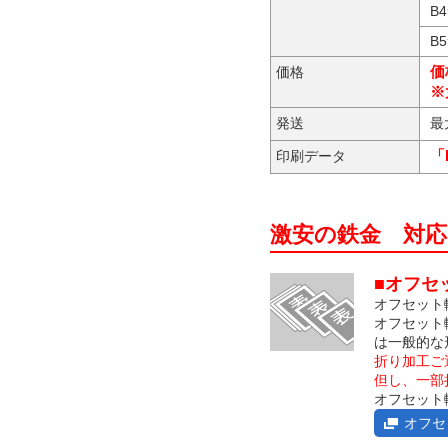
B
B
価
価格
※
発送
最
「
印刷データ
激安の鉄金 対
■オフセ
オフセット
オフセット
は一般的な
折り加工ご
但し、一部
オフセット
オフセ