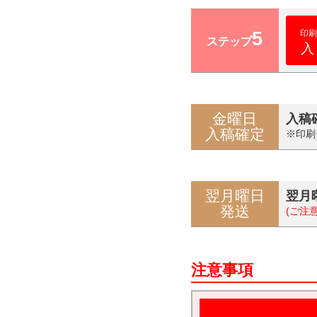
5
印刷
ステップ
入
金曜日
入稿
入稿確定
※印刷
翌月曜日
翌月
発送
(ご注
注意事項