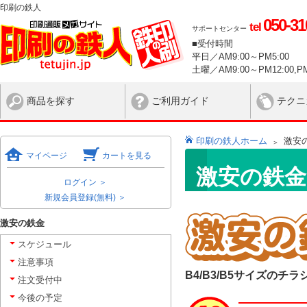
印刷の鉄人
050-31
tel
サポートセンター
■受付時間
平日／AM9:00～PM5:00
土曜／AM9:00～PM12:00,PM
商品を探す
ご利用ガイド
テクニ
印刷の鉄人ホーム
激安
マイページ
カートを見る
激安の鉄金
ログイン ＞
新規会員登録(無料) ＞
激安の鉄金
スケジュール
注意事項
B4/B3/B5サイズの
注文受付中
今後の予定