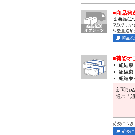
■商品発
１商品につ
発送先ごと
※数量追加
商品発
■荷姿オ
紐結束
紐結束
紐結束
新聞折
通常「
荷姿につき
荷姿に