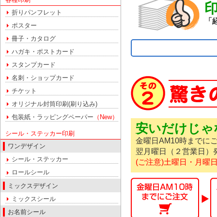
折りパンフレット
「
ポスター
冊子・カタログ
ハガキ・ポストカード
スタンプカード
名刺・ショップカード
チケット
オリジナル封筒印刷(刷り込み)
包装紙・ラッピングペーパー
（New）
安いだけじゃ
シール・ステッカー印刷
金曜日AM10時までに
ワンデザイン
翌月曜日（２営業日）
シール・ステッカー
(ご注意)土曜日・月
ロールシール
ミックスデザイン
ミックスシール
お名前シール