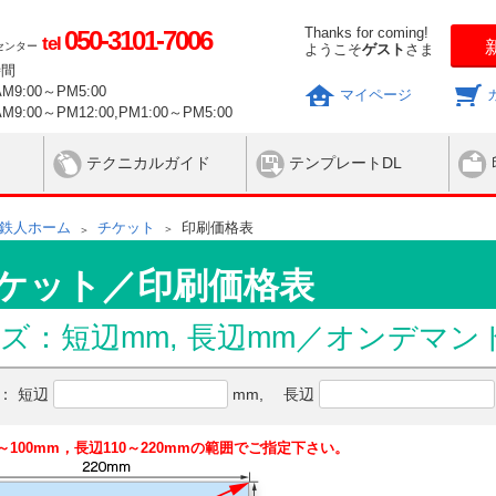
Thanks for coming!
050-3101-7006
tel
センター
ようこそ
ゲスト
さま
時間
9:00～PM5:00
マイページ
9:00～PM12:00,PM1:00～PM5:00
テクニカルガイド
テンプレートDL
鉄人ホーム
チケット
印刷価格表
ケット／印刷価格表
ズ：短辺mm, 長辺mm
／オンデマン
ズ：
短辺
mm,
長辺
～100mm，長辺110～220mmの範囲でご指定下さい。