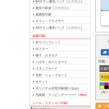
B4チラシ激安パック
【企画商品】
激安の鉄金
【企画商品】
新聞型印刷
チラシ・フライヤー
A4チラシ激安パック
【企画商品】
各種印刷
折りパンフレット
ポスター
冊子・カタログ
印刷：
ハガキ・ポストカード
スタンプカード
片面
名刺・ショップカード
片
チケット
オリジナル封筒印刷(刷り込み)
［4c /
包装紙・ラッピングペーパー
（New）
シール・ステッカー印刷
ご