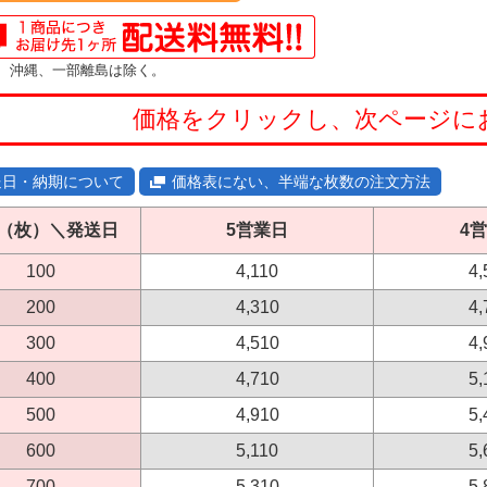
、沖縄、一部離島は除く。
価格をクリックし、次ページに
送日・納期について
価格表にない、半端な枚数の注文方法
（枚）＼発送日
5営業日
4
100
4,110
4,
200
4,310
4,
300
4,510
4,
400
4,710
5,
500
4,910
5,
600
5,110
5,
700
5,310
5,