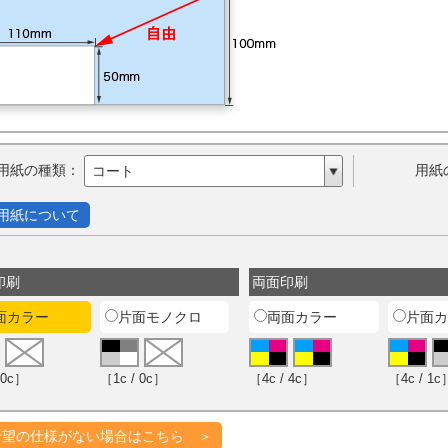
用紙の種類：
用紙
コート
用紙について
印刷
両面印刷
面カラー
片面モノクロ
両面カラー
片面カ
 0c］
［1c / 0c］
［4c / 4c］
［4c / 1c
希望の仕様がない場合はこちら ＞