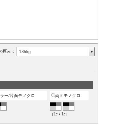
の厚み：
135kg
ラー/片面モノクロ
両面モノクロ
］
［1c / 1c］