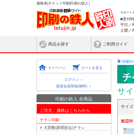
価格表|チケット印刷[印刷の鉄人］
サポート
■受付
平日／AM
土曜／AM
商品を探す
ご利用ガイド
印刷の
マイページ
カートを見る
チ
ログイン ＞
新規会員登録(無料) ＞
サイ
印刷の鉄人 全商品
サイ
ご注文、価格はこちらから
チラシ印刷
短辺50
大部数(新聞折込)チラシ