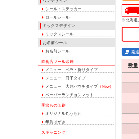
ワンデザイン
シール・ステッカー
ロールシール
※北海道
ミックスデザイン
ミックスシール
お名前シール
お名前シール
発
飲食店ツール印刷
数量
メニュー ペラ・折りタイプ
メニュー 冊子タイプ
メニュー 大判パウチタイプ
（New）
ペーパーランチョンマット
季節もの印刷
オリジナル丸うちわ
年賀はがき
スキャニング