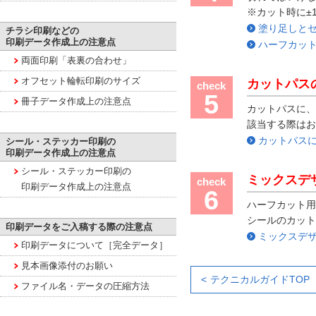
※カット時に±
塗り足しと
チラシ印刷などの
印刷データ作成上の注意点
ハーフカッ
両面印刷「表裏の合わせ」
オフセット輪転印刷のサイズ
カットパス
check
5
冊子データ作成上の注意点
カットパスに、
該当する際はお
カットパス
シール・ステッカー印刷の
印刷データ作成上の注意点
シール・ステッカー印刷の
ミックスデ
check
印刷データ作成上の注意点
6
ハーフカット用
シールのカット
印刷データをご入稿する際の注意点
ミックスデ
印刷データについて［完全データ］
見本画像添付のお願い
テクニカルガイドTOP
ファイル名・データの圧縮方法