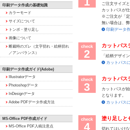
1
ご注文サイズと
印刷データ作成の基礎知識
カットパスが仕
カラーモード
※ご注文が「定
サイズについて
無い場合は、弊
印刷データ
トンボ・塗り足し
画像について
カットパス
check
断裁時のズレ（文字切れ・絵柄切れ
2
／アンバランス）
「絵柄デザイン
カットパス
印刷データ作成ガイド(Adobe)
Illustratorデータ
カットパス
check
3
Photoshopデータ
カットパスが始
InDesignデータ
となります。
カットパス
Adobe PDFデータ作成方法
塗り足しと
MS-Office PDF作成ガイド
check
4
MS-Office PDF入稿注意点
切れてはいけな