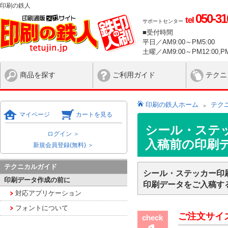
印刷の鉄人
050-31
tel
サポートセンター
■受付時間
平日／AM9:00～PM5:00
土曜／AM9:00～PM12:00,PM
商品を探す
ご利用ガイド
テクニ
印刷の鉄人ホーム
テク
マイページ
カートを見る
シール・ステ
ログイン ＞
入稿前の印刷
新規会員登録(無料) ＞
テクニカルガイド
シール・ステッカー印
印刷データ作成の前に
印刷データをご入稿す
対応アプリケーション
フォントについて
ご注文サイ
check