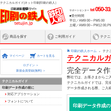
テクニカルガイド|ネット印刷[印刷の鉄人］
050-31
tel
サポートセンター
■受付時間
平日／AM9:00～PM5:00
土曜／AM9:00～PM12:00,PM
商品を探す
ご利用ガイド
テクニ
印刷の鉄人ホーム
テク
マイページ
カートを見る
テクニカル
ログイン ＞
完全データ作
新規会員登録(無料) ＞
弊社では、お客さまからご
テクニカルガイド
テクニカルガイドでは、完
印刷データ作成の前に
データ作成される際、ご入
対応アプリケーション
フォントについて
印刷データ作成の