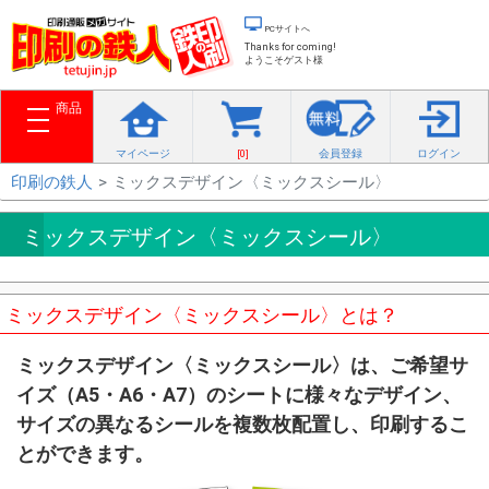
PCサイトへ
Thanks for coming!
ようこそゲスト様
商品
toggle navigation
マイページ
[
0
]
会員登録
ログイン
印刷の鉄人
ミックスデザイン〈ミックスシール〉
ミックスデザイン〈ミックスシール〉
ミックスデザイン〈ミックスシール〉とは？
ミックスデザイン〈ミックスシール〉は、ご希望サ
イズ（A5・A6・A7）のシートに様々なデザイン、
サイズの異なるシールを複数枚配置し、印刷するこ
とができます。