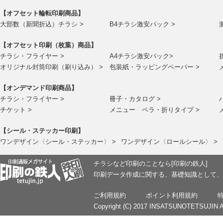
【オフセット輪転印刷商品】
大部数（新聞折込）チラシ >
B4チラシ激安パック >
【オフセット印刷（枚葉）商品】
チラシ・フライヤー >
A4チラシ激安パック>
オリジナル封筒印刷（刷り込み） >
包装紙・ラッピングペーパー >
【オンデマンド印刷商品】
チラシ・フライヤー >
冊子・カタログ >
チケット >
メニュー ペラ・折りタイプ >
【シール・ステッカー印刷】
ワンデザイン〈シール・ステッカー〉 >
ワンデザイン〈ロールシール〉 >
チラシなど印刷のことなら[印刷の鉄人]
印刷データ作成に関する、基礎知識として、
ご利用規約
ポイント利用規約
Copyright (C) 2017 INSATSUNOTETSUJIN Al