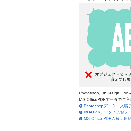
Photoshop、InDesig
MS-OfficePDFデー
Photoshopデータ：
InDesignデータ：入稿
MS-Office PDF入稿