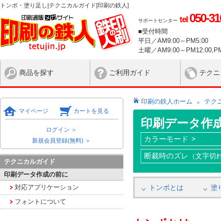
トンボ・塗り足し|テクニカルガイド[印刷の鉄人]
050-31
tel
サポートセンター
■受付時間
平日／AM9:00～PM5:00
土曜／AM9:00～PM12:00,PM
商品を探す
ご利用ガイド
テクニ
印刷の鉄人ホーム
テク
マイページ
カートを見る
印刷データ作
ログイン ＞
カラーモード
新規会員登録(無料) ＞
断裁時のズレ
（文字切
テクニカルガイド
印刷データ作成の前に
対応アプリケーション
トンボとは
塗
フォントについて