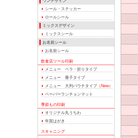
ワンデザイン
シール・ステッカー
ロールシール
ミックスデザイン
ミックスシール
お名前シール
お名前シール
飲食店ツール印刷
メニュー ペラ・折りタイプ
メニュー 冊子タイプ
メニュー 大判パウチタイプ
（New）
ペーパーランチョンマット
季節もの印刷
オリジナル丸うちわ
年賀はがき
スキャニング