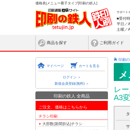
価格表|メニュー冊子タイプ[印刷の鉄人]
サポート
■受付
平日／AM
土曜／AM
商品を探す
ご利用ガイド
印刷の
マイページ
カートを見る
メ
ログイン ＞
新規会員登録(無料) ＞
レー
印刷の鉄人 全商品
A3
ご注文、価格はこちらから
チラシ印刷
大部数(新聞折込)チラシ