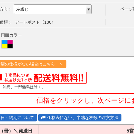
方向：
ページ
左綴じ
種類：
アートポスト〈180〉
：両面カラー
希望の仕様がない場合はこちら ＞
、沖縄、一部離島は除く。
価格をクリックし、次ページに
送日・納期について
価格表にない、半端な枚数の注文方法
（冊）＼発送日
5