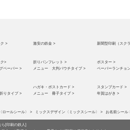
ク >
激安の鉄金 >
新聞型印刷（スクラ
ク>
折りパンフレット >
ポスター >
グペーパー >
メニュー 大判パウチタイプ >
ペーパーランチョン
ハガキ・ポストカード >
スタンプカード >
折りタイプ >
メニュー 冊子タイプ >
年賀はがき >
〈ロールシール〉 >
ミックスデザイン〈ミックスシール〉 >
お名前シール 
ら[印刷の鉄人]