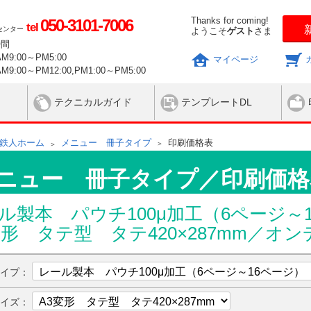
Thanks for coming!
050-3101-7006
tel
センター
ようこそ
ゲスト
さま
時間
9:00～PM5:00
マイページ
9:00～PM12:00,PM1:00～PM5:00
テクニカルガイド
テンプレートDL
鉄人ホーム
メニュー 冊子タイプ
印刷価格表
ニュー 冊子タイプ／印刷価格
ル製本 パウチ100μ加工（6ページ～
変形 タテ型 タテ420×287mm
／オン
タイプ：
サイズ：