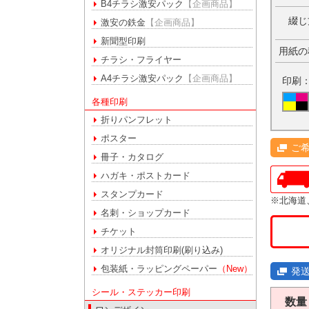
B4チラシ激安パック
【企画商品】
綴じ
激安の鉄金
【企画商品】
新聞型印刷
用紙の
チラシ・フライヤー
A4チラシ激安パック
【企画商品】
印刷
各種印刷
折りパンフレット
ポスター
ご
冊子・カタログ
ハガキ・ポストカード
スタンプカード
※北海道
名刺・ショップカード
チケット
オリジナル封筒印刷(刷り込み)
包装紙・ラッピングペーパー
（New）
発
シール・ステッカー印刷
数量