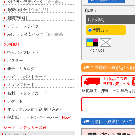
B4チラシ激安パック
【企画商品】
激安の鉄金
【企画商品】
印刷：
新聞型印刷
片面印刷
チラシ・フライヤー
片面カラー
A4チラシ激安パック
【企画商品】
各種印刷
［4c / 0c］
折りパンフレット
ポスター
ご希望の仕様がない場
冊子・カタログ
ハガキ・ポストカード
スタンプカード
※北海道、沖縄、一部離島は
名刺・ショップカード
チケット
オリジナル封筒印刷(刷り込み)
包装紙・ラッピングペーパー
（New）
発送日・納期について
シール・ステッカー印刷
数量（枚）＼発送日