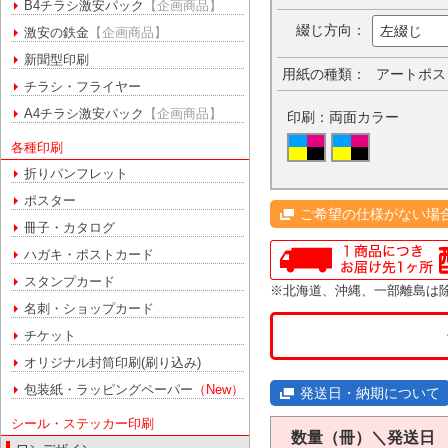
B4チラシ激安パック
【企画商品】
綴じ方向：
左綴じ
激安の鉄金
【企画商品】
新聞型印刷
用紙の種類：
アートポス
チラシ・フライヤー
A4チラシ激安パック
【企画商品】
印刷：両面カラー
各種印刷
折りパンフレット
ポスター
ご希望の仕様がない場
冊子・カタログ
ハガキ・ポストカード
スタンプカード
※北海道、沖縄、一部離島は
名刺・ショップカード
チケット
オリジナル封筒印刷(刷り込み)
包装紙・ラッピングペーパー
（New）
発送日・納期について
シール・ステッカー印刷
数量（冊）＼発送日