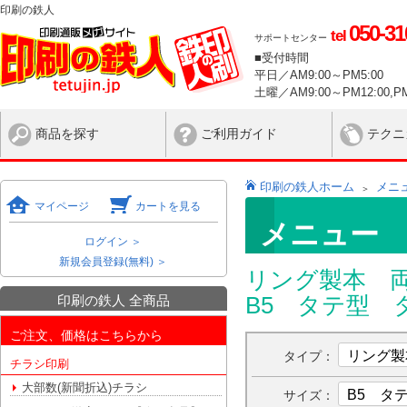
印刷の鉄人
050-31
tel
サポートセンター
■受付時間
平日／AM9:00～PM5:00
土曜／AM9:00～PM12:00,PM
商品を探す
ご利用ガイド
テクニ
印刷の鉄人ホーム
メニ
マイページ
カートを見る
メニュー 
ログイン ＞
新規会員登録(無料) ＞
リング製本 両
印刷の鉄人 全商品
B5 タテ型 タ
ご注文、価格はこちらから
タイプ：
チラシ印刷
大部数(新聞折込)チラシ
サイズ：