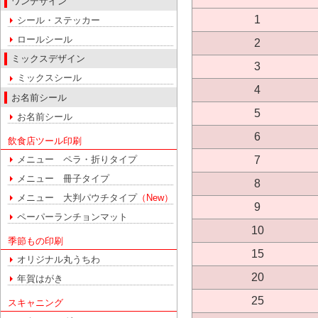
ワンデザイン
1
シール・ステッカー
ロールシール
2
ミックスデザイン
3
ミックスシール
4
お名前シール
5
お名前シール
6
飲食店ツール印刷
7
メニュー ペラ・折りタイプ
メニュー 冊子タイプ
8
メニュー 大判パウチタイプ
（New）
9
ペーパーランチョンマット
10
季節もの印刷
15
オリジナル丸うちわ
20
年賀はがき
25
スキャニング