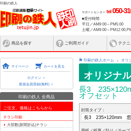
印刷の鉄人
050-31
tel
サポートセンター
■受付時間
平日／AM9:00～PM5:00
土曜／AM9:00～PM12:00,PM
商品を探す
ご利用ガイド
テクニ
印刷の鉄人ホーム
オリ
マイページ
カートを見る
オリジナル
ログイン ＞
新規会員登録(無料) ＞
長3 235×
オフセット
印刷の鉄人 全商品
ご注文、価格はこちらから
封筒タイプ：
チラシ印刷
大部数(新聞折込)チラシ
用紙／紙厚／貼り／テープ