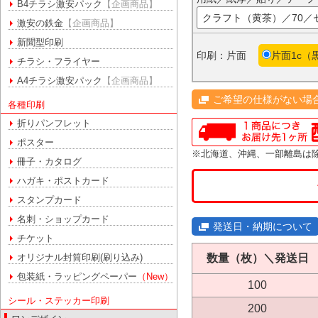
B4チラシ激安パック
【企画商品】
クラフト（黄茶）／70／
激安の鉄金
【企画商品】
新聞型印刷
印刷：片面
片面1c（
チラシ・フライヤー
A4チラシ激安パック
【企画商品】
ご希望の仕様がない場
各種印刷
折りパンフレット
ポスター
※北海道、沖縄、一部離島は
冊子・カタログ
ハガキ・ポストカード
スタンプカード
名刺・ショップカード
発送日・納期について
チケット
数量（枚）＼発送日
オリジナル封筒印刷(刷り込み)
包装紙・ラッピングペーパー
（New）
100
シール・ステッカー印刷
200