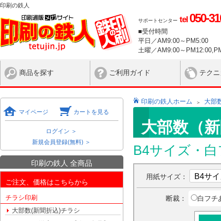
印刷の鉄人
050-31
tel
サポートセンター
■受付時間
平日／AM9:00～PM5:00
土曜／AM9:00～PM12:00,PM
商品を探す
ご利用ガイド
テクニ
印刷の鉄人ホーム
大部
マイページ
カートを見る
大部数（新
ログイン ＞
新規会員登録(無料) ＞
B4サイズ・
印刷の鉄人 全商品
用紙サイズ：
ご注文、価格はこちらから
チラシ印刷
断裁：
白フチ
大部数(新聞折込)チラシ