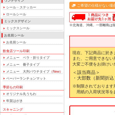
ワンデザイン
ご希望の仕様がない場
シール・ステッカー
ロールシール
ミックスデザイン
※北海道、沖縄、一部離島は
ミックスシール
お名前シール
お名前シール
飲食店ツール印刷
現在、下記商品に於き
メニュー ペラ・折りタイプ
また、ご用意できない
⼤変ご不便をお掛けい
メニュー 冊子タイプ
メニュー 大判パウチタイプ
（New）
＜該当商品＞
・⼤部数（新聞折込）
ペーパーランチョンマット
※制限されております
季節もの印刷
用紙の⼊荷状況等を
オリジナル丸うちわ
年賀はがき
スキャニング