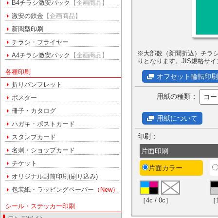
B4チラシ激安パック
【企画商品】
激安の鉄金
【企画商品】
新聞型印刷
チラシ・フライヤー
※大部数（新聞折込）チラ
A4チラシ激安パック
【企画商品】
りとなります。JIS規格サ
各種印刷
オフセット輪転印刷
折りパンフレット
用紙の種類：
コー
ポスター
冊子・カタログ
用紙について
ハガキ・ポストカード
印刷：
スタンプカード
名刺・ショップカード
片面印刷
チケット
片面カラー
オリジナル封筒印刷(刷り込み)
包装紙・ラッピングペーパー
（New）
［4c / 0c］
［1
シール・ステッカー印刷