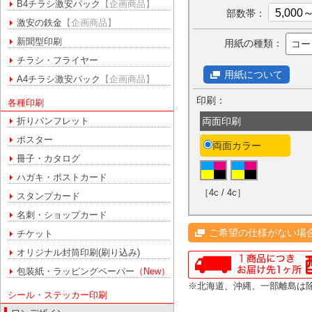
B4チラシ激安パック
【企画商品】
部数帯：
激安の鉄金
【企画商品】
新聞型印刷
用紙の種類：
コー
チラシ・フライヤー
用紙について
A4チラシ激安パック
【企画商品】
印刷：
各種印刷
折りパンフレット
両面印刷
ポスター
両面カラー
冊子・カタログ
ハガキ・ポストカード
［4c / 4c］
スタンプカード
名刺・ショップカード
ご希望の仕様がない場
チケット
オリジナル封筒印刷(刷り込み)
包装紙・ラッピングペーパー
（New）
※北海道、沖縄、一部離島は
シール・ステッカー印刷