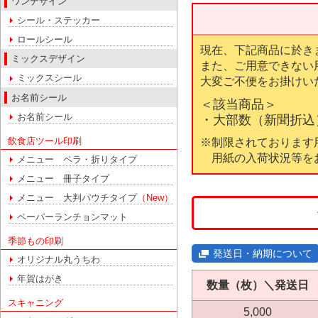
ワンデザイン
シール・ステッカー
ロールシール
現在、下記商品に於き
ミックスデザイン
また、ご用意できない
ミックスシール
⼤変ご不便をお掛けい
お名前シール
＜該当商品＞
お名前シール
・⼤部数（新聞折込）
飲食店ツール印刷
※制限されております
用紙の⼊荷状況等を
メニュー ペラ・折りタイプ
メニュー 冊子タイプ
メニュー 大判パウチタイプ
（New）
ペーパーランチョンマット
季節もの印刷
発送日・納期について
オリジナル丸うちわ
年賀はがき
数量（枚）＼発送日
スキャニング
5,000