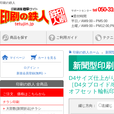
印刷の鉄人
050-31
tel
サポートセンター
■受付時間
平日／AM9:00～PM5:00
土曜／AM9:00～PM12:00,PM
商品を探す
ご利用ガイド
テクニ
印刷の鉄人ホーム
新聞
マイページ
カートを見る
新聞型印刷
ログイン ＞
新規会員登録(無料) ＞
D4サイズ仕上が
［D4タブロイド/
印刷の鉄人 全商品
オフセット輪転
ご注文、価格はこちらから
チラシ印刷
綴じ方向：
左綴じ
大部数(新聞折込)チラシ