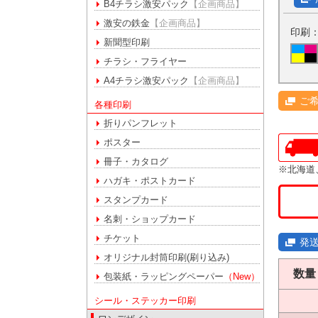
B4チラシ激安パック
【企画商品】
激安の鉄金
【企画商品】
印刷
新聞型印刷
チラシ・フライヤー
A4チラシ激安パック
【企画商品】
ご
各種印刷
折りパンフレット
ポスター
冊子・カタログ
※北海道
ハガキ・ポストカード
スタンプカード
名刺・ショップカード
チケット
発
オリジナル封筒印刷(刷り込み)
数量
包装紙・ラッピングペーパー
（New）
シール・ステッカー印刷