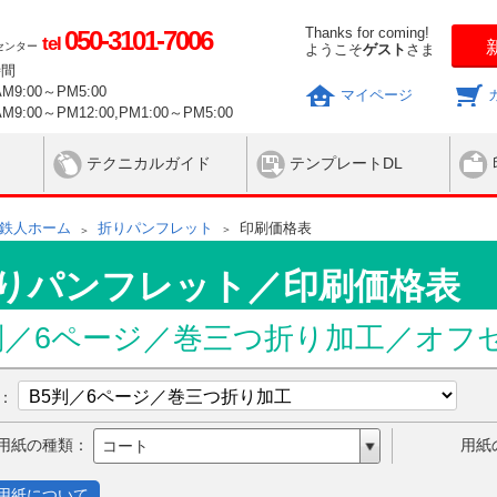
Thanks for coming!
050-3101-7006
tel
センター
ようこそ
ゲスト
さま
時間
9:00～PM5:00
マイページ
9:00～PM12:00,PM1:00～PM5:00
テクニカルガイド
テンプレートDL
鉄人ホーム
折りパンフレット
印刷価格表
りパンフレット／印刷価格表
判／6ページ／巻三つ折り加工
／オフ
ズ：
用紙の種類：
用紙
コート
用紙について