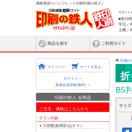
価格表|折りパンフレット印刷[印刷の鉄人］
サポート
■受付
平日／AM
土曜／AM
商品を探す
ご利用ガイド
印刷の
マイページ
カートを見る
折
ログイン ＞
新規会員登録(無料) ＞
B5
印刷の鉄人 全商品
サイ
ご注文、価格はこちらから
チラシ印刷
大部数(新聞折込)チラシ