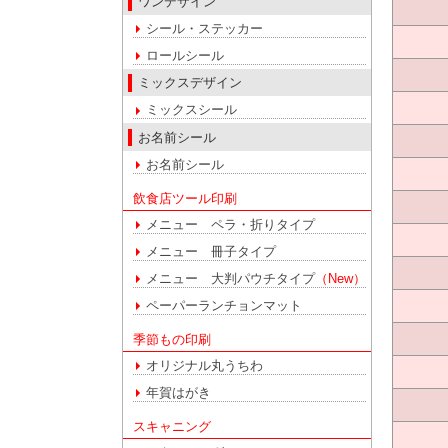
ワンデザイン
シール・ステッカー
ロールシール
ミックスデザイン
ミックスシール
お名前シール
お名前シール
飲食店ツール印刷
メニュー ペラ・折りタイプ
メニュー 冊子タイプ
メニュー 大判パウチタイプ
（New）
ペーパーランチョンマット
季節もの印刷
オリジナル丸うちわ
年賀はがき
スキャニング