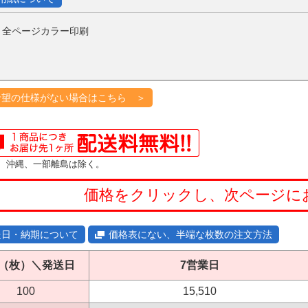
：全ページカラー印刷
希望の仕様がない場合はこちら ＞
、沖縄、一部離島は除く。
価格をクリックし、次ページに
送日・納期について
価格表にない、半端な枚数の注文方法
（枚）＼発送日
7営業日
100
15,510