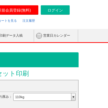
新規会員登録(無料)
ログイン
カートを見る
注文履歴
印刷データ入稿
営業日カレンダー
セット印刷
の厚み：
110kg