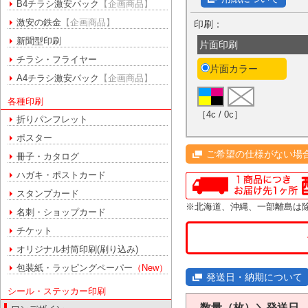
B4チラシ激安パック
【企画商品】
激安の鉄金
【企画商品】
印刷：
新聞型印刷
片面印刷
チラシ・フライヤー
片面カラー
A4チラシ激安パック
【企画商品】
各種印刷
［4c / 0c］
折りパンフレット
ポスター
ご希望の仕様がない場
冊子・カタログ
ハガキ・ポストカード
スタンプカード
※北海道、沖縄、一部離島は
名刺・ショップカード
チケット
オリジナル封筒印刷(刷り込み)
包装紙・ラッピングペーパー
（New）
発送日・納期について
シール・ステッカー印刷
数量（枚）＼発送日