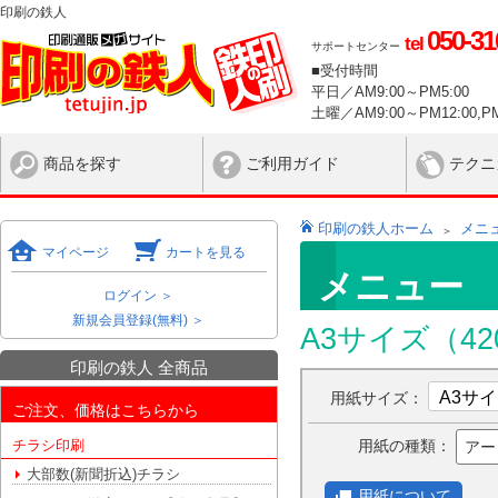
印刷の鉄人
050-31
tel
サポートセンター
■受付時間
平日／AM9:00～PM5:00
土曜／AM9:00～PM12:00,PM
商品を探す
ご利用ガイド
テクニ
印刷の鉄人ホーム
メニ
マイページ
カートを見る
メニュー
ログイン ＞
新規会員登録(無料) ＞
A3サイズ（42
印刷の鉄人 全商品
用紙サイズ：
ご注文、価格はこちらから
用紙の種類：
チラシ印刷
アー
大部数(新聞折込)チラシ
用紙について