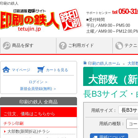
印刷の鉄人
050-31
tel
サポートセンター
■受付時間
平日／AM9:00～PM5:00
土曜／AM9:00～PM12:00,PM
商品を探す
ご利用ガイド
テクニ
印刷の鉄人ホーム
大部
マイページ
カートを見る
大部数（新
ログイン ＞
新規会員登録(無料) ＞
長B3サイズ
印刷の鉄人 全商品
用紙サイズ：
ご注文、価格はこちらから
用紙の種類：
チラシ印刷
コー
大部数(新聞折込)チラシ
用紙について