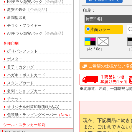
B4チラシ激安パック
【企画商品】
激安の鉄金
【企画商品】
印刷：
新聞型印刷
片面印刷
チラシ・フライヤー
片面カラー
A4チラシ激安パック
【企画商品】
各種印刷
［4c / 0c］
［1
折りパンフレット
ポスター
ご希望の仕様がない場
冊子・カタログ
ハガキ・ポストカード
スタンプカード
※北海道、沖縄、一部離島は
名刺・ショップカード
チケット
オリジナル封筒印刷(刷り込み)
包装紙・ラッピングペーパー
（New）
現在、下記商品に於き
シール・ステッカー印刷
また、ご用意できない