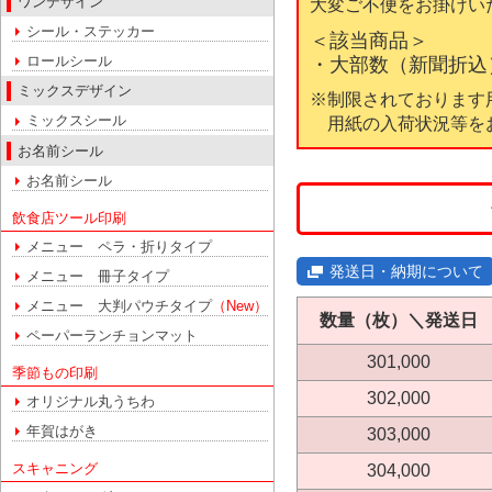
ワンデザイン
⼤変ご不便をお掛けい
シール・ステッカー
＜該当商品＞
ロールシール
・⼤部数（新聞折込）
ミックスデザイン
※制限されております
ミックスシール
用紙の⼊荷状況等を
お名前シール
お名前シール
飲食店ツール印刷
メニュー ペラ・折りタイプ
発送日・納期について
メニュー 冊子タイプ
メニュー 大判パウチタイプ
（New）
数量（枚）＼発送日
ペーパーランチョンマット
301,000
季節もの印刷
302,000
オリジナル丸うちわ
年賀はがき
303,000
スキャニング
304,000