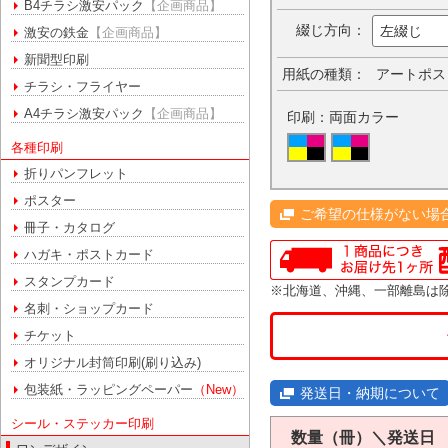
B4チラシ激安パック
【企画商品】
綴じ方向：
左綴じ
激安の鉄金
【企画商品】
新聞型印刷
用紙の種類：
アートポス
チラシ・フライヤー
A4チラシ激安パック
【企画商品】
印刷：両面カラー
各種印刷
折りパンフレット
ポスター
ご希望の仕様がない場
冊子・カタログ
ハガキ・ポストカード
スタンプカード
※北海道、沖縄、一部離島は
名刺・ショップカード
チケット
オリジナル封筒印刷(刷り込み)
包装紙・ラッピングペーパー
（New）
発送日・納期について
シール・ステッカー印刷
数量（冊）＼発送日