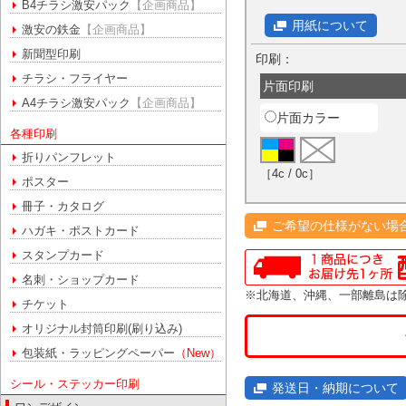
B4チラシ激安パック
【企画商品】
用紙について
激安の鉄金
【企画商品】
新聞型印刷
印刷：
チラシ・フライヤー
片面印刷
A4チラシ激安パック
【企画商品】
片面カラー
各種印刷
折りパンフレット
［4c / 0c］
ポスター
冊子・カタログ
ご希望の仕様がない場
ハガキ・ポストカード
スタンプカード
名刺・ショップカード
※北海道、沖縄、一部離島は
チケット
オリジナル封筒印刷(刷り込み)
包装紙・ラッピングペーパー
（New）
シール・ステッカー印刷
発送日・納期について