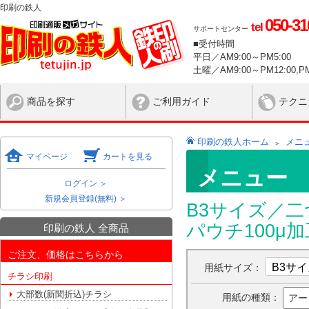
印刷の鉄人
050-31
tel
サポートセンター
■受付時間
平日／AM9:00～PM5:00
土曜／AM9:00～PM12:00,PM
商品を探す
ご利用ガイド
テクニ
印刷の鉄人ホーム
メニ
マイページ
カートを見る
メニュー
ログイン ＞
新規会員登録(無料) ＞
B3サイズ／二
パウチ100μ
印刷の鉄人 全商品
ご注文、価格はこちらから
用紙サイズ：
チラシ印刷
大部数(新聞折込)チラシ
用紙の種類：
アー