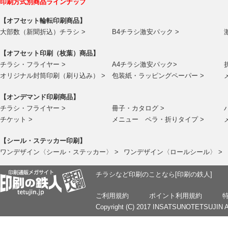
印刷方式別商品ラインナップ
【オフセット輪転印刷商品】
大部数（新聞折込）チラシ >
B4チラシ激安パック >
【オフセット印刷（枚葉）商品】
チラシ・フライヤー >
A4チラシ激安パック>
オリジナル封筒印刷（刷り込み） >
包装紙・ラッピングペーパー >
【オンデマンド印刷商品】
チラシ・フライヤー >
冊子・カタログ >
チケット >
メニュー ペラ・折りタイプ >
【シール・ステッカー印刷】
ワンデザイン〈シール・ステッカー〉 >
ワンデザイン〈ロールシール〉 >
チラシなど印刷のことなら[印刷の鉄人]
ご利用規約
ポイント利用規約
Copyright (C) 2017 INSATSUNOTETSUJIN Al