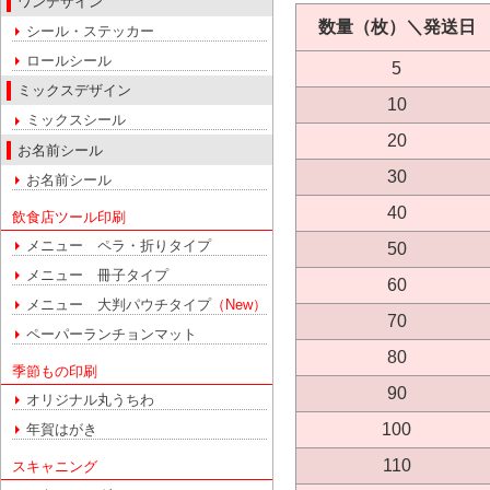
ワンデザイン
数量（枚）＼発送日
シール・ステッカー
ロールシール
5
ミックスデザイン
10
ミックスシール
20
お名前シール
30
お名前シール
40
飲食店ツール印刷
メニュー ペラ・折りタイプ
50
メニュー 冊子タイプ
60
メニュー 大判パウチタイプ
（New）
70
ペーパーランチョンマット
80
季節もの印刷
90
オリジナル丸うちわ
100
年賀はがき
110
スキャニング