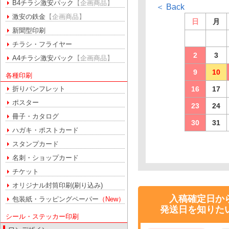
B4チラシ激安パック
【企画商品】
＜ Back
激安の鉄金
【企画商品】
日
月
新聞型印刷
チラシ・フライヤー
2
3
A4チラシ激安パック
【企画商品】
9
10
各種印刷
折りパンフレット
16
17
ポスター
23
24
冊子・カタログ
30
31
ハガキ・ポストカード
スタンプカード
名刺・ショップカード
チケット
オリジナル封筒印刷(刷り込み)
入稿確定日か
包装紙・ラッピングペーパー
（New）
発送日を知りた
シール・ステッカー印刷