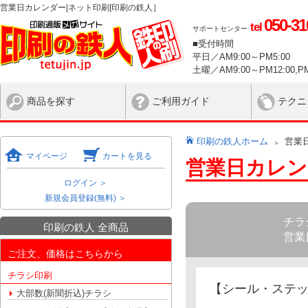
営業日カレンダー|ネット印刷[印刷の鉄人］
050-31
tel
サポートセンター
■受付時間
平日／AM9:00～PM5:00
土曜／AM9:00～PM12:00,PM
商品を探す
ご利用ガイド
テクニ
印刷の鉄人ホーム
営業
マイページ
カートを見る
営業日カレン
ログイン ＞
新規会員登録(無料) ＞
チラ
印刷の鉄人 全商品
営業
ご注文、価格はこちらから
チラシ印刷
【シール・ステ
大部数(新聞折込)チラシ